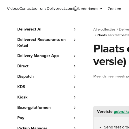
Naar de hoofdinhoud
Videos
Contacteer ons
Deliverect.com
Nederlands
Zoeken
Deliverect AI
Alle collecties
Delive
Plaats een testbestel
Deliverect Restaurants en
Plaats 
Retail
Delivery Manager App
versie)
Direct
Dispatch
Meer dan een week ge
KDS
Kiosk
Bezorgplatformen
Vereiste 
gebruik
Pay
Send test ord
Pickup Manager