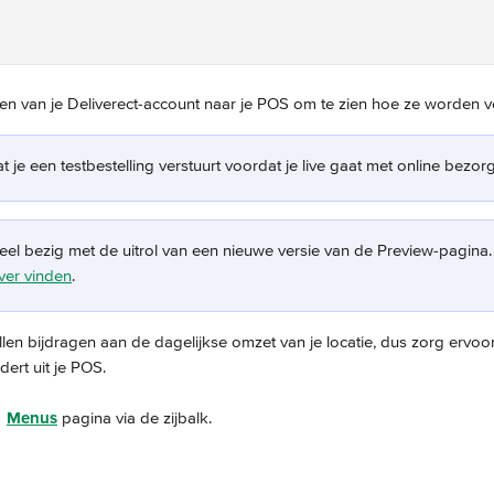
ngen van je Deliverect-account naar je POS om te zien hoe ze worden v
t je een testbestelling verstuurt voordat je live gaat met online bezor
el bezig met de uitrol van een nieuwe versie van de Preview-pagina.
over vinden
.
llen bijdragen aan de dagelijkse omzet van je locatie, dus zorg ervoor 
dert uit je POS.
 
Menus
 pagina via de zijbalk.