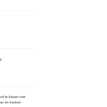
g.
kel te kiezen met 
bar en keuken 