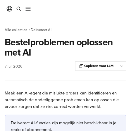
Naar de hoofdinhoud
Alle collecties
Deliverect AI
Bestelproblemen oplossen
met AI
Kopiëren voor LLM
7 juli 2026
Maak een AI-agent die mislukte orders kan identificeren en 
automatisch de onderliggende problemen kan oplossen die 
ervoor zorgen dat ze niet correct worden verwerkt.
Deliverect AI-functies zijn mogelijk niet beschikbaar in je 
regio of abonnement.