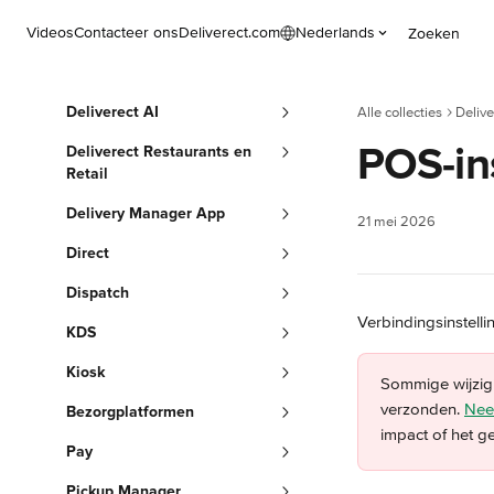
Naar de hoofdinhoud
Videos
Contacteer ons
Deliverect.com
Nederlands
Zoeken
Deliverect AI
Alle collecties
Delive
POS-ins
Deliverect Restaurants en
Retail
Delivery Manager App
21 mei 2026
Direct
Dispatch
Verbindingsinstell
KDS
Kiosk
Sommige wijzigi
verzonden. 
Nee
Bezorgplatformen
impact of het ge
Pay
Pickup Manager