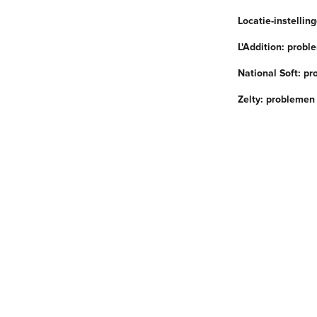
Locatie-instellin
L'Addition: prob
National Soft: p
Zelty: problemen