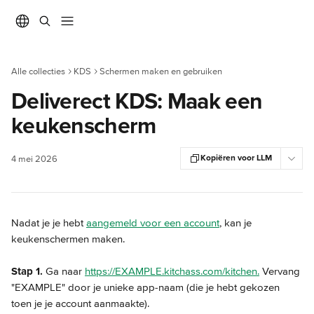
Naar de hoofdinhoud
Alle collecties
KDS
Schermen maken en gebruiken
Deliverect KDS: Maak een
keukenscherm
Kopiëren voor LLM
4 mei 2026
Nadat je je hebt 
aangemeld voor een account
, kan je 
keukenschermen maken.
Stap 1.
 Ga naar 
https://EXAMPLE.kitchass.com/kitchen.
 Vervang 
"EXAMPLE" door je unieke app-naam (die je hebt gekozen 
toen je je account aanmaakte).