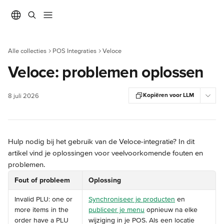
Naar de hoofdinhoud
Alle collecties
POS Integraties
Veloce
Veloce: problemen oplossen
Kopiëren voor LLM
8 juli 2026
Hulp nodig bij het gebruik van de Veloce-integratie? In dit 
artikel vind je oplossingen voor veelvoorkomende fouten en 
problemen.
Fout of probleem
Oplossing
Invalid PLU: one or 
Synchroniseer je producten
 en 
more items in the 
publiceer je menu
 opnieuw na elke 
order have a PLU 
wijziging in je POS. Als een locatie 