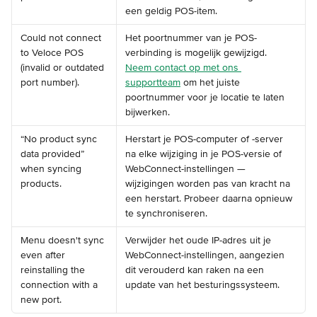
een geldig POS-item.
Could not connect 
Het poortnummer van je POS-
to Veloce POS 
verbinding is mogelijk gewijzigd. 
(invalid or outdated 
Neem contact op met ons 
port number).
supportteam
 om het juiste 
poortnummer voor je locatie te laten 
bijwerken.
“No product sync 
Herstart je POS-computer of -server 
data provided” 
na elke wijziging in je POS-versie of 
when syncing 
WebConnect-instellingen — 
products.
wijzigingen worden pas van kracht na 
een herstart. Probeer daarna opnieuw 
te synchroniseren.
Menu doesn't sync 
Verwijder het oude IP-adres uit je 
even after 
WebConnect-instellingen, aangezien 
reinstalling the 
dit verouderd kan raken na een 
connection with a 
update van het besturingssysteem.
new port.