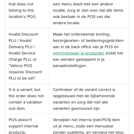
that does not 
een menu deelt met een andere 
belong to this 
locatie, zorg er dan voor dat alle items 
location's POS.
ook bestaan in de POS van die 
andere locatie.
Invalid Discount 
Maak het ontbrekende korting-, 
PLU / Invalid 
bezorgkosten- of bedieningsgeld-item 
Delivery PLU / 
aan in de back office van je POS en 
Invalid Service 
synchroniseer je producten
 zodat het 
Charge PLU, or 
kan worden gekoppeld in je 
“Veloce POS 
kanaalinstellingen.
requires Discount 
PLU to be set”.
X is a variant, but 
Controleer of de variant correct is 
the order does not 
opgebouwd met de bijbehorende 
contain a variation 
varianten en zorg dat niet alle 
sub item.
varianten gesnoozed zijn.
POS doesn't 
Verwijder het interne (niet-POS) item 
support internal 
uit je menu, zoals een menudeal 
products.
zonder subitems, en vervang het door 