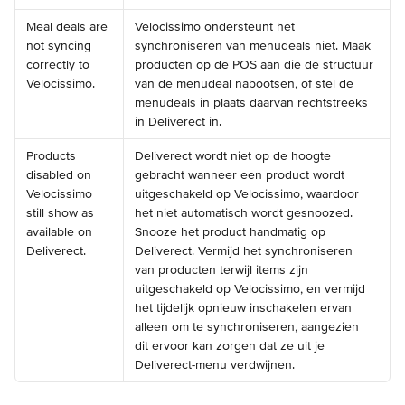
Meal deals are 
Velocissimo ondersteunt het 
not syncing 
synchroniseren van menudeals niet. Maak 
correctly to 
producten op de POS aan die de structuur 
Velocissimo.
van de menudeal nabootsen, of stel de 
menudeals in plaats daarvan rechtstreeks 
in Deliverect in.
Products 
Deliverect wordt niet op de hoogte 
disabled on 
gebracht wanneer een product wordt 
Velocissimo 
uitgeschakeld op Velocissimo, waardoor 
still show as 
het niet automatisch wordt gesnoozed. 
available on 
Snooze het product handmatig op 
Deliverect.
Deliverect. Vermijd het synchroniseren 
van producten terwijl items zijn 
uitgeschakeld op Velocissimo, en vermijd 
het tijdelijk opnieuw inschakelen ervan 
alleen om te synchroniseren, aangezien 
dit ervoor kan zorgen dat ze uit je 
Deliverect-menu verdwijnen.