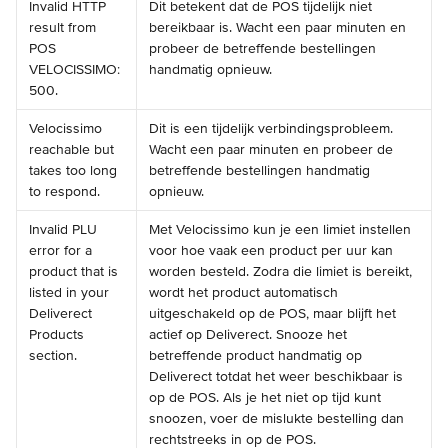
Invalid HTTP 
Dit betekent dat de POS tijdelijk niet 
result from 
bereikbaar is. Wacht een paar minuten en 
POS 
probeer de betreffende bestellingen 
VELOCISSIMO: 
handmatig opnieuw.
500.
Velocissimo 
Dit is een tijdelijk verbindingsprobleem. 
reachable but 
Wacht een paar minuten en probeer de 
takes too long 
betreffende bestellingen handmatig 
to respond.
opnieuw.
Invalid PLU 
Met Velocissimo kun je een limiet instellen 
error for a 
voor hoe vaak een product per uur kan 
product that is 
worden besteld. Zodra die limiet is bereikt, 
listed in your 
wordt het product automatisch 
Deliverect 
uitgeschakeld op de POS, maar blijft het 
Products 
actief op Deliverect. Snooze het 
section.
betreffende product handmatig op 
Deliverect totdat het weer beschikbaar is 
op de POS. Als je het niet op tijd kunt 
snoozen, voer de mislukte bestelling dan 
rechtstreeks in op de POS.