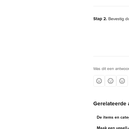
Stap 2.
 Bevestig d
Was dit een antwoo
Gerelateerde 
De items en cat
Maak een upsell-