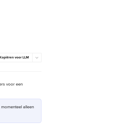
Kopiëren voor LLM
ers voor een 
dt momenteel alleen 