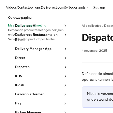
Naar de hoofdinhoud
Videos
Contacteer ons
Deliverect.com
Nederlands
Zoeken
Op deze pagina
Maak een productafmeting
Deliverect AI
Alle collecties
Dispa
Bestaande productafmetingen bekijken
Dispat
en bewerken
Deliverect Restaurants en
Verwijder een productspecificatie
Retail
Delivery Manager App
4 november 2025
Direct
Dispatch
Definieer de afmet
KDS
opdracht kunnen le
Kiosk
Niet alle verzen
Bezorgplatformen
ondersteund do
Pay
Pickup Manager