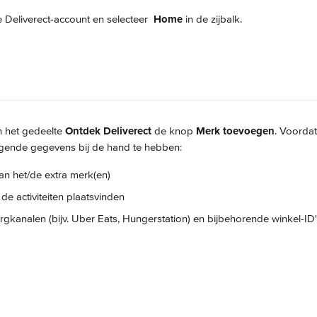
e Deliverect-account en selecteer 
 Home
 in de zijbalk.
n het gedeelte 
Ontdek Deliverect
 de knop 
Merk toevoegen
. Voorda
volgende gegevens bij de hand te hebben:
 het/de extra merk(en)
 de activiteiten plaatsvinden
gkanalen (bijv. Uber Eats, Hungerstation) en bijbehorende winkel-ID'