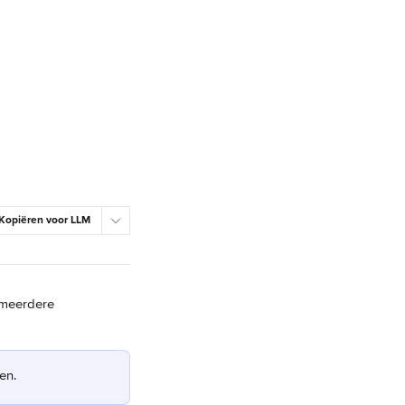
Kopiëren voor LLM
 meerdere 
en.