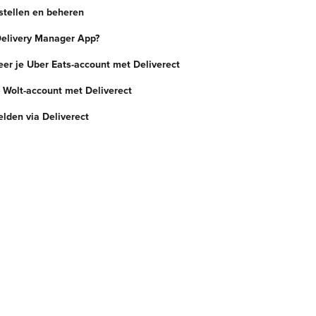
tellen en beheren
Delivery Manager App?
eer je Uber Eats-account met Deliverect
e Wolt-account met Deliverect
lden via Deliverect