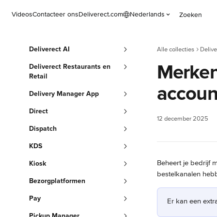
Naar de hoofdinhoud
Videos
Contacteer ons
Deliverect.com
Nederlands
Zoeken
Deliverect AI
Alle collecties
Delive
Merken
Deliverect Restaurants en
Retail
accoun
Delivery Manager App
Direct
12 december 2025
Dispatch
KDS
Beheert je bedrijf
Kiosk
bestelkanalen hebb
Bezorgplatformen
Pay
Er kan een extr
Pickup Manager