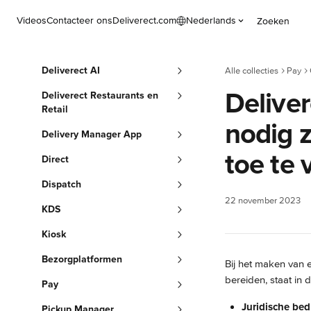
Naar de hoofdinhoud
Videos
Contacteer ons
Deliverect.com
Nederlands
Zoeken
Deliverect AI
Alle collecties
Pay
Delive
Deliverect Restaurants en
Retail
nodig z
Delivery Manager App
toe te
Direct
Dispatch
22 november 2023
KDS
Kiosk
Bezorgplatformen
Bij het maken van e
bereiden, staat in d
Pay
Juridische bed
Pickup Manager