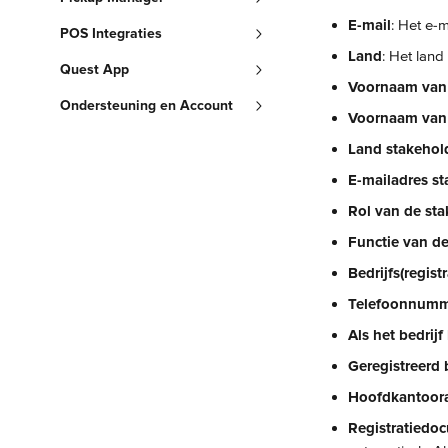
E-mail
: Het e-m
POS Integraties
Land
: Het land 
Quest App
Voornaam van 
Ondersteuning en Account
Voornaam van 
Land stakehol
E-mailadres st
Rol van de sta
Functie van de
Bedrijfs(regis
Telefoonnumme
Als het bedrij
Geregistreerd 
Hoofdkantoora
Registratiedoc