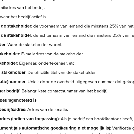
ailadres van het bedrijf.
waar het bedrijf actief is.
de stakeholder
: de voornaam van iemand die minstens 25% van het b
de stakeholder
: de achternaam van iemand die minstens 25% van het 
der
: Waar de stakeholder woont.
akeholder
: E-mailadres van de stakeholder.
keholder
: Eigenaar, ondertekenaar, etc.
 stakeholder
: De officiële titel van de stakeholder.
tratie)nummer
: Uniek door de overheid uitgegeven nummer dat gekoppe
r bedrijf
: Belangrijkste contactnummer van het bedrijf.
f beursgenoteerd is
bedrijfsadres
: Adres van de locatie.
dres (indien van toepassing)
: Als je bedrijf een hoofdkantoor heeft,
ument (als automatische goedkeuring niet mogelijk is)
: Verificatie