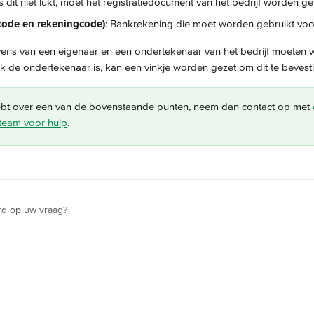
s dit niet lukt, moet het registratiedocument van het bedrijf worden g
code en rekeningcode)
: Bankrekening die moet worden gebruikt voor
vens van een eigenaar en een ondertekenaar van het bedrijf moeten
k de ondertekenaar is, kan een vinkje worden gezet om dit te bevest
ebt over een van de bovenstaande punten, neem dan contact op met 
team voor hulp
.
rd op uw vraag?