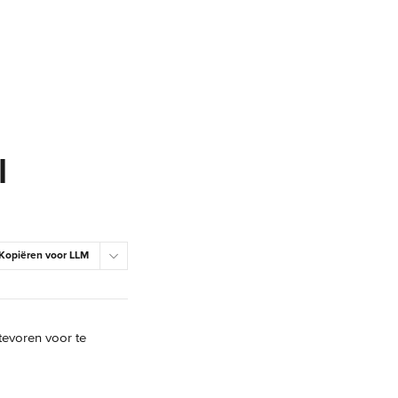
l
Kopiëren voor LLM
tevoren voor te 