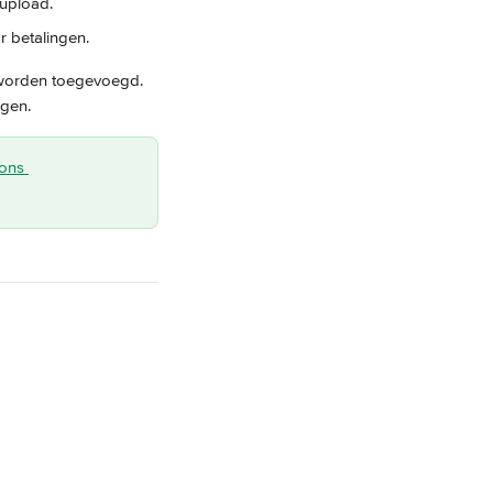
eüpload.
 betalingen.
 worden toegevoegd. 
igen.
ons 