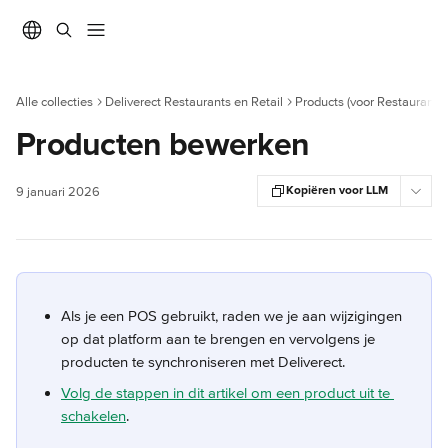
Naar de hoofdinhoud
Alle collecties
Deliverect Restaurants en Retail
Products (voor Restaurants)
Producten bewerken
Kopiëren voor LLM
9 januari 2026
Als je een POS gebruikt, raden we je aan wijzigingen 
op dat platform aan te brengen en vervolgens je 
producten te synchroniseren met Deliverect.
Volg de stappen in dit artikel om een product uit te 
schakelen
.