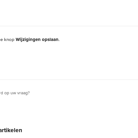
de knop 
Wijzigingen opslaan
.
rd op uw vraag?
artikelen