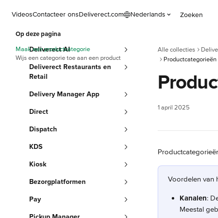
Naar de hoofdinhoud
Videos
Contacteer ons
Deliverect.com
Nederlands
Zoeken
Op deze pagina
Maak een productcategorie
Deliverect AI
Alle collecties
Delive
Wijs een categorie toe aan een product
Productcategorieën
Deliverect Restaurants en
Produc
Retail
Delivery Manager App
1 april 2025
Direct
Dispatch
KDS
Productcategorieën
Kiosk
Voordelen van h
Bezorgplatformen
Kanalen
: D
Pay
Meestal geb
Pickup Manager