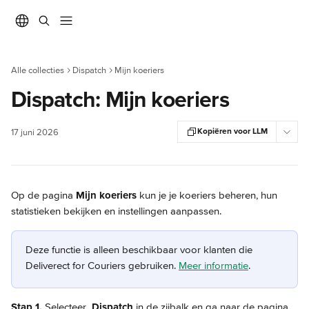
Naar de hoofdinhoud
Alle collecties
Dispatch
Mijn koeriers
Dispatch: Mijn koeriers
Kopiëren voor LLM
17 juni 2026
Op de pagina 
Mijn koeriers
 kun je je koeriers beheren, hun 
statistieken bekijken en instellingen aanpassen.
Deze functie is alleen beschikbaar voor klanten die 
Deliverect for Couriers gebruiken. 
Meer informatie
.
Stap 1. 
Selecteer 
 Dispatch
 in de zijbalk en ga naar de pagina 