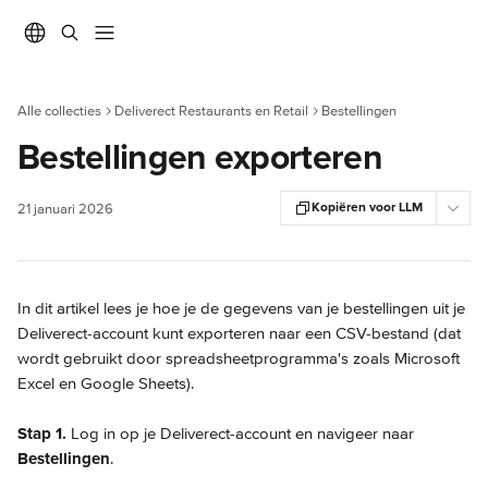
Naar de hoofdinhoud
Alle collecties
Deliverect Restaurants en Retail
Bestellingen
Bestellingen exporteren
Kopiëren voor LLM
21 januari 2026
In dit artikel lees je hoe je de gegevens van je bestellingen uit je 
Deliverect-account kunt exporteren naar een CSV-bestand (dat 
wordt gebruikt door spreadsheetprogramma's zoals Microsoft 
Excel en Google Sheets).
Stap 1.
 Log in op je Deliverect-account en navigeer naar 
Bestellingen
.