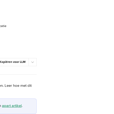
catie
Kopiëren voor LLM
n. Leer hoe met dit 
n 
apart artikel
.