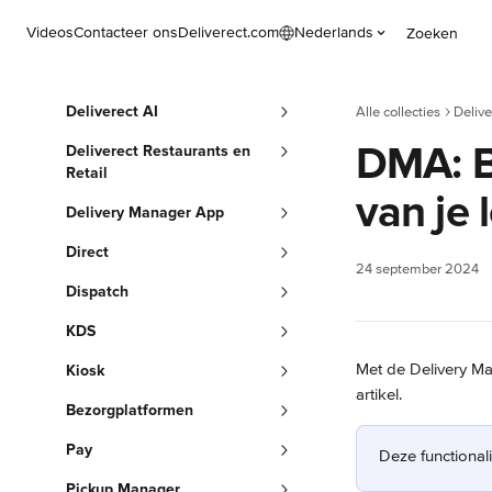
Naar de hoofdinhoud
Videos
Contacteer ons
Deliverect.com
Nederlands
Zoeken
Deliverect AI
Alle collecties
Deliv
DMA: B
Deliverect Restaurants en
Retail
van je 
Delivery Manager App
Direct
24 september 2024
Dispatch
KDS
Met de Delivery Man
Kiosk
artikel.
Bezorgplatformen
Pay
Deze functionali
Pickup Manager