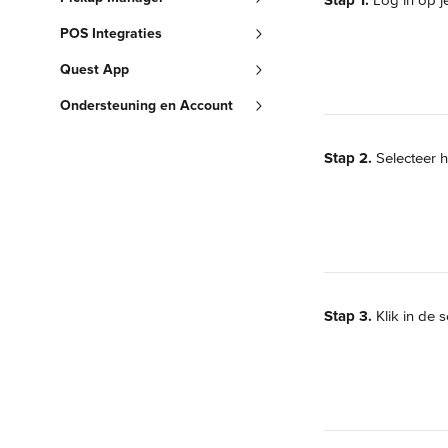
Stap 1.
 Log in op j
POS Integraties
Quest App
Ondersteuning en Account
Stap 2.
 Selecteer 
Stap 3.
 Klik in de s