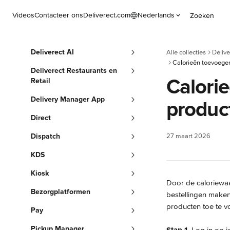
Naar de hoofdinhoud
Videos
Contacteer ons
Deliverect.com
Nederlands
Zoeken
Deliverect AI
Alle collecties
Delive
Calorieën toevoegen
Deliverect Restaurants en
Calori
Retail
Delivery Manager App
produc
Direct
Dispatch
27 maart 2026
KDS
Kiosk
Door de caloriewaa
Bezorgplatformen
bestellingen maken
producten toe te v
Pay
Pickup Manager