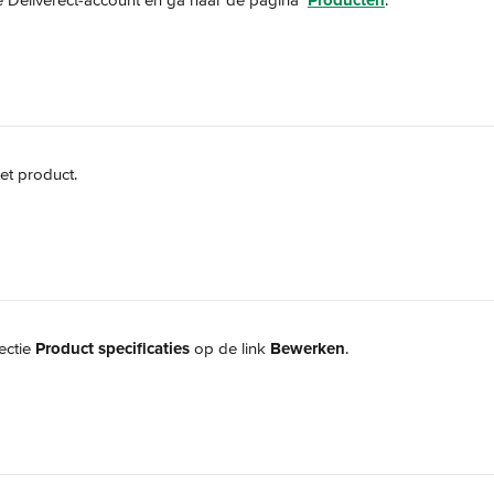
e Deliverect-account en ga naar de pagina 
Producten
.
het product.
ectie 
Product specificaties
 op de link 
Bewerken
.