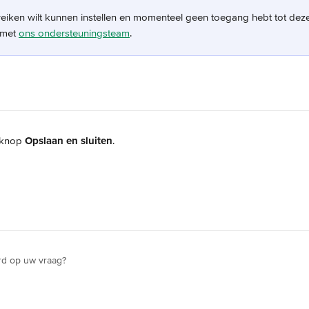
ereiken wilt kunnen instellen en momenteel geen toegang hebt tot dez
met 
ons ondersteuningsteam
. 
 knop 
Opslaan en sluiten
.
rd op uw vraag?