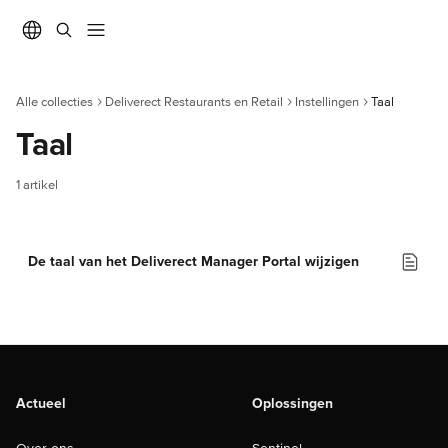
Naar de hoofdinhoud
Alle collecties
Deliverect Restaurants en Retail
Instellingen
Taal
Taal
1 artikel
De taal van het Deliverect Manager Portal wijzigen
Actueel
Oplossingen