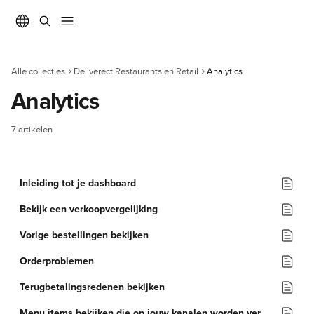
Naar de hoofdinhoud
Alle collecties
Deliverect Restaurants en Retail
Analytics
Analytics
7 artikelen
Inleiding tot je dashboard
Bekijk een verkoopvergelijking
Vorige bestellingen bekijken
Orderproblemen
Terugbetalingsredenen bekijken
Menu items bekijken die op jouw kanalen worden verkocht