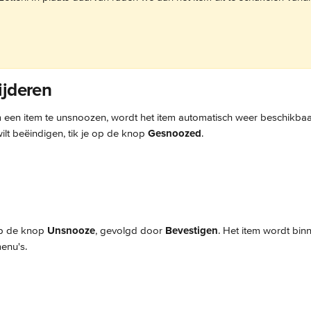
ijderen
om een item te unsnoozen, wordt het item automatisch weer beschikbaa
wilt beëindigen, tik je op de knop 
Gesnoozed
.
op de knop 
Unsnooze
, gevolgd door 
Bevestigen
. Het item wordt bin
enu's.