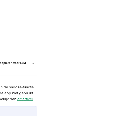
Kopiëren voor LLM
an de snooze-functie. 
de app niet gebruikt 
bekijk dan 
dit artikel
.