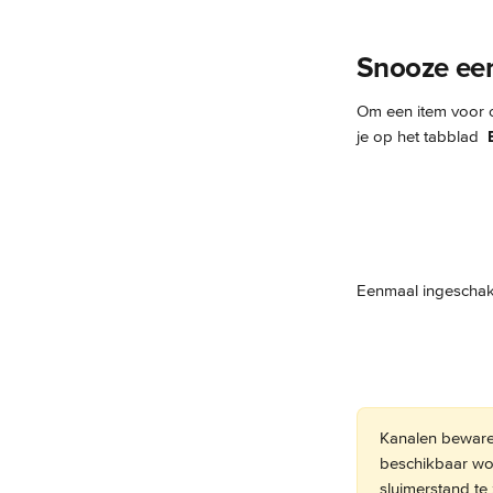
Snooze een
Om een item voor on
je op het tabblad 
Eenmaal ingeschake
Kanalen bewaren
beschikbaar wor
sluimerstand te 