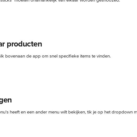
sticks" moeten onafhankelijk van elkaar worden gesnoozed.
ar producten
k bovenaan de app om snel specifieke items te vinden.
igen
nu's heeft en een ander menu wilt bekijken, tik je op het dropdown 