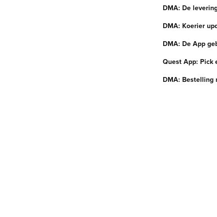
DMA: De levering
DMA: Koerier up
DMA: De App geb
Quest App: Pick 
DMA: Bestelling 