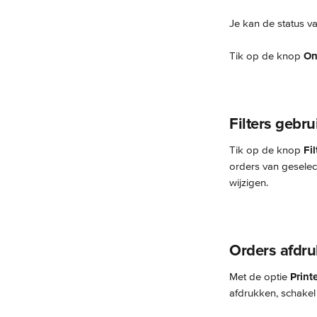
Je kan de status v
Tik op de knop 
On
Filters gebr
Tik op de knop 
Fi
orders van geselec
wijzigen.
Orders afdr
Met de optie 
Print
afdrukken, schakel