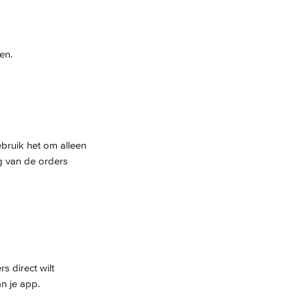
en.
ebruik het om alleen 
g van de orders 
s direct wilt 
an je app.