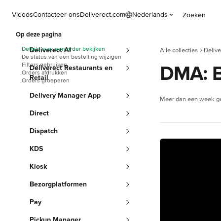
Naar de hoofdinhoud
Videos
Contacteer ons
Deliverect.com
Nederlands
Zoeken
Op deze pagina
Details over een order bekijken
Deliverect AI
Alle collecties
Deliv
De status van een bestelling wijzigen
Filters gebruiken
DMA: B
Deliverect Restaurants en
Orders afdrukken
Retail
Orders groeperen
Delivery Manager App
Meer dan een week ge
Direct
Dispatch
KDS
Kiosk
Bezorgplatformen
Pay
Pickup Manager