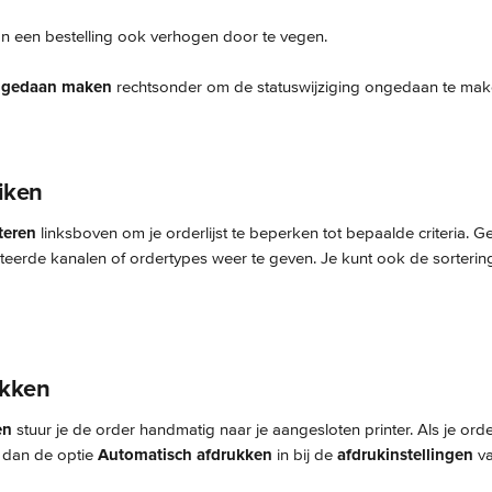
an een bestelling ook verhogen door te vegen.
gedaan maken
 rechtsonder om de statuswijziging ongedaan te mak
uiken
lteren
 linksboven om je orderlijst te beperken tot bepaalde criteria. G
teerde kanalen of ordertypes weer te geven. Je kunt ook de sorterin
ukken
en
 stuur je de order handmatig naar je aangesloten printer. Als je order
 dan de optie 
Automatisch afdrukken
 in bij de 
afdrukinstellingen
 v