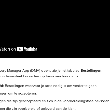
very Manager App (DMA) opent, zie je het tabblad 
Bestellingen
.
n onderverdeeld in secties op basis van hun status.
ht
: Bestellingen waarvoor je actie nodig is om verder te gaan
lingen om te accepteren.
ingen die zijn geaccepteerd en zich in de voorbereidingsfase bevinden.
ngen die zijn voorbereid of geleverd aan de klant.