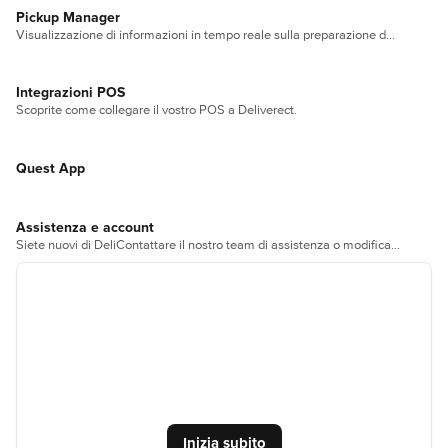
Pickup Manager
Visualizzazione di informazioni in tempo reale sulla preparazione degli ordini su qualsiasi schermata.
Integrazioni POS
Scoprite come collegare il vostro POS a Deliverect.
Quest App
Assistenza e account
Siete nuovi di DeliContattare il nostro team di assistenza o modificare le impostazioni di account e fatturazione.verect o avete bisogno di assistenza? Questo è il posto giusto!
Non usi ancora Deliverect?
Contattaci per discutere in dettaglio le tue necessità ed 
organizzare una demo gratuita per vedere Deliverect 
all’opera.
Inizia subito