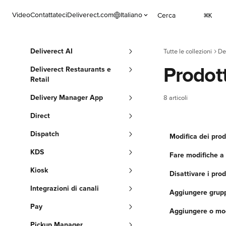
Vai al contenuto principale
Video
Contattateci
Deliverect.com
Italiano
Cerca
⌘
K
Deliverect AI
Tutte le collezioni
De
Prodott
Deliverect Restaurants e
Retail
Delivery Manager App
8 articoli
Direct
Dispatch
Modifica dei prod
KDS
Fare modifiche a 
Kiosk
Disattivare i prod
Integrazioni di canali
Aggiungere gruppi
Pay
Aggiungere o mod
Pickup Manager