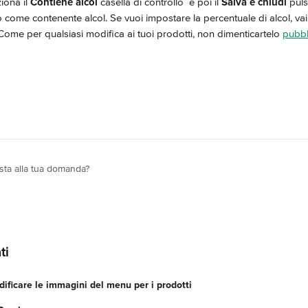
iona il 
Contiene alcol
 casella di controllo 
 e poi il 
Salva e chiudi
 pul
come contenente alcol. Se vuoi impostare la percentuale di alcol, vai 
Come per qualsiasi modifica ai tuoi prodotti, non dimenticartelo 
pubbl
osta alla tua domanda?
ti
ificare le immagini del menu per i prodotti