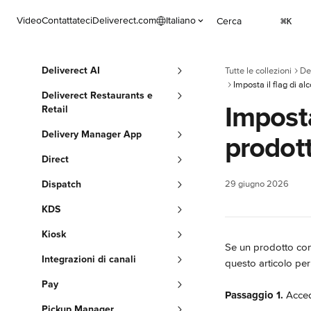
Vai al contenuto principale
Video
Contattateci
Deliverect.com
Italiano
Cerca
⌘
K
Deliverect AI
Tutte le collezioni
De
Imposta il flag di al
Deliverect Restaurants e
Imposta
Retail
Delivery Manager App
prodot
Direct
Dispatch
29 giugno 2026
KDS
Kiosk
Se un prodotto cont
Integrazioni di canali
questo articolo pe
Pay
Passaggio 1.
 Acced
Pickup Manager