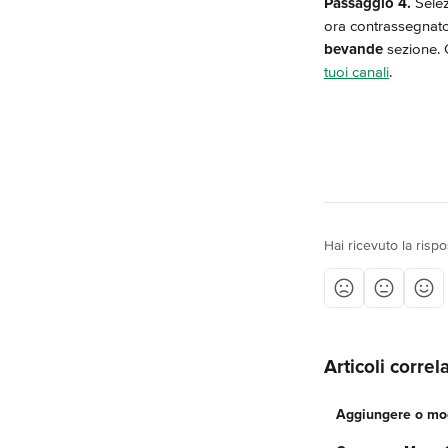
Passaggio 4.
 Selez
ora contrassegnato 
bevande
 sezione. 
tuoi canali
.
Hai ricevuto la risp
Articoli correla
Aggiungere o mod