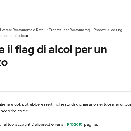
liverect Restaurants e Retail
Prodotti (per Restaurants)
Prodotti di editing
col per un prodotto
 il flag di alcol per un
to
iene alcol, potrebbe esserti richiesto di dichiararlo nei tuoi menu. Co
r scoprire come.
i al tuo account Deliverect e vai al 
Prodotti
 pagina.