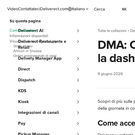
Vai al contenuto principale
Video
Contattateci
Deliverect.com
Italiano
Cerca
⌘
K
Su questa pagina
Come accedere
Deliverect AI
Tutte le collezioni
De
Informazioni disponibili
DMA: C
Visualizza il riepilogo del giorno
Deliverect Restaurants e
Store chiusi
Retail
Articoli in Snooze
la das
Ordini programmati di oggi
Delivery Manager App
Direct
9 giugno 2026
Dispatch
KDS
Scopri di più sulla 
Kiosk
della giornata in c
Integrazioni di canali
Come acce
Pay
Pickup Manager