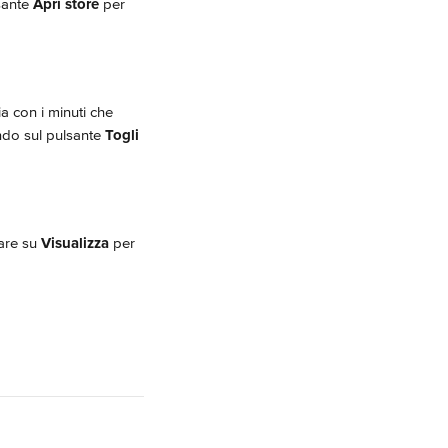
sante 
Apri store
 per 
ia con i minuti che 
ndo sul pulsante 
Togli 
are su 
Visualizza 
per 