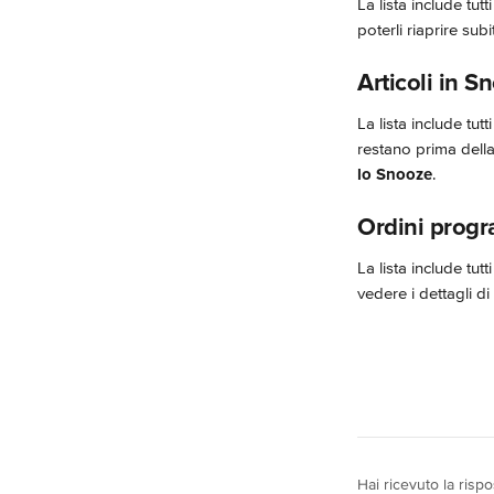
La lista include tut
poterli riaprire sub
Articoli in S
La lista include tut
restano prima della
lo Snooze
.
Ordini progr
La lista include tut
vedere i dettagli di
Hai ricevuto la risp