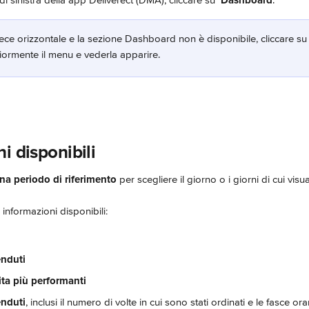
i sinistra della app Deliverect (DMA), cliccare su 
Dashboard
.
ece orizzontale e la sezione Dashboard non è disponibile, cliccare su 
iormente il menu e vederla apparire.
i disponibili
na periodo di riferimento
 per scegliere il giorno o i giorni di cui visua
 informazioni disponibili:
enduti
ita più performanti
enduti
, inclusi il numero di volte in cui sono stati ordinati e le fasce or