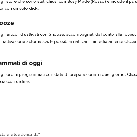
ti gli store che sono stati chiusi con Busy Mode (Rosso) e include il pul
ito con un solo click.
nooze
ti gli articoli disattivati con Snooze, accompagnati dal conto alla rovesc
 riattivazione automatica. È possibile riattivarli immediatamente clicca
ammati di oggi
ti gli ordini programmati con data di preparazione in quel giorno. Clicc
 ciascun ordine.
osta alla tua domanda?