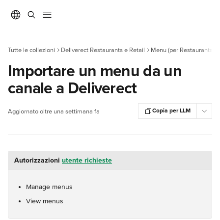
Vai al contenuto principale
Tutte le collezioni
Deliverect Restaurants e Retail
Menu (per Restaurants)
Importare un menu da un
canale a Deliverect
Copia per LLM
Aggiornato oltre una settimana fa
Autorizzazioni 
utente richieste
Manage menus
View menus