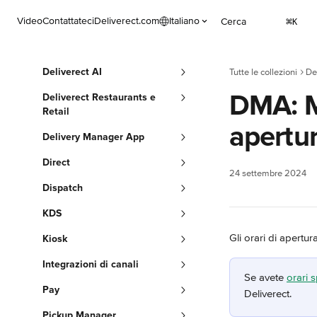
Vai al contenuto principale
Video
Contattateci
Deliverect.com
Italiano
Cerca
⌘
K
Deliverect AI
Tutte le collezioni
De
DMA: Mo
Deliverect Restaurants e
Retail
apertur
Delivery Manager App
Direct
24 settembre 2024
Dispatch
KDS
Gli orari di apertu
Kiosk
Integrazioni di canali
Se avete 
orari s
Pay
Deliverect.
Pickup Manager