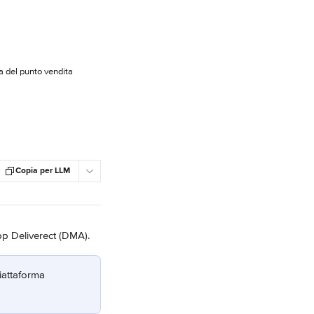
ra del punto vendita
Copia per LLM
pp Deliverect (DMA).
iattaforma 