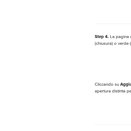
Step 4.
 La pagina 
(chiusura) o verde (
Cliccando su 
Aggiu
apertura distinta p