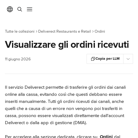
Vai al contenuto principale
Tutte le collezioni
Deliverect Restaurants e Retail
Ordini
Visualizzare gli ordini ricevuti
Copia per LLM
11 giugno 2026
Il servizio Deliverect permette di trasferire gli ordini dai canali 
online alla cassa, evitando così che questi debbano essere 
inseriti manualmente. Tutti gli ordini ricevuti dai canali, anche 
quelli che a causa di un errore non vengono poi trasferiti in 
cassa, possono essere visualizzati direttamente dall'account 
Deliverect o dalla app di gestione (DMA).
Per accedere alla sezione dedicata, cliccare su 
Ordini
 dal 