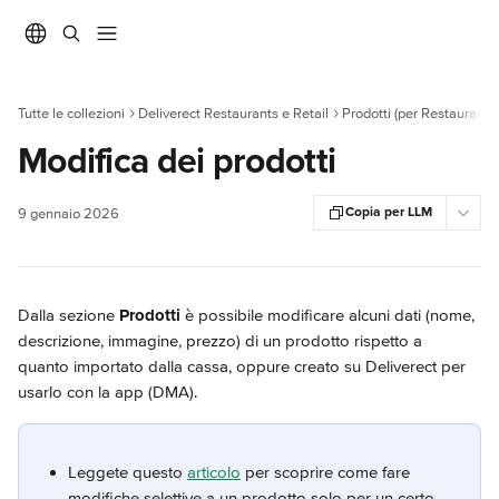
Vai al contenuto principale
Tutte le collezioni
Deliverect Restaurants e Retail
Prodotti (per Restaurants)
Modifica dei prodotti
Copia per LLM
9 gennaio 2026
Dalla sezione 
Prodotti 
è possibile modificare alcuni dati (nome, 
descrizione, immagine, prezzo) di un prodotto rispetto a 
quanto importato dalla cassa, oppure creato su Deliverect per 
usarlo con la app (DMA).
Leggete questo 
articolo
 per scoprire come fare 
modifiche selettive a un prodotto solo per un certo 