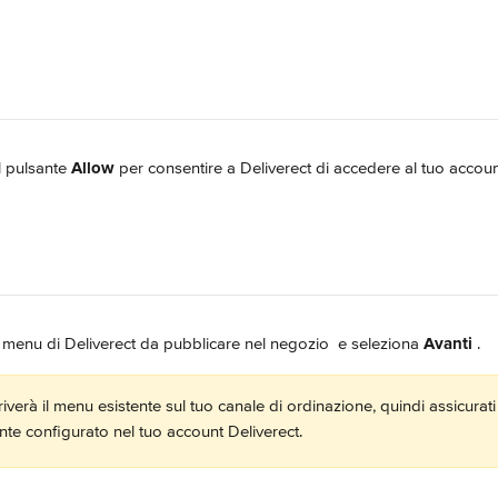
l pulsante 
Allow
 per consentire a Deliverect di accedere al tuo accoun
i menu di Deliverect da pubblicare nel negozio 
 e seleziona 
Avanti 
.
verà il menu esistente sul tuo canale di ordinazione, quindi assicurati
te configurato nel tuo account Deliverect.