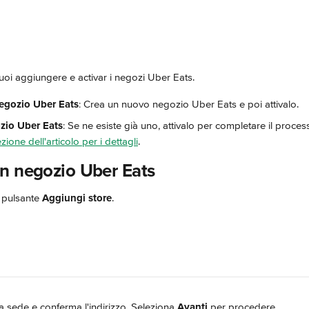
uoi aggiungere e activar i negozi Uber Eats.
egozio Uber Eats
: Crea un nuovo negozio Uber Eats e poi attivalo.
zio Uber Eats
: Se ne esiste già uno, attivalo per completare il proce
zione dell'articolo per i dettagli
.
n negozio Uber Eats
l pulsante 
Aggiungi store
.
a sede e conferma l'indirizzo. Seleziona 
Avanti
 per procedere.