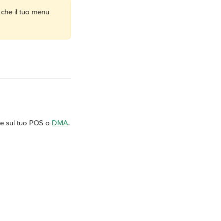
 che il tuo menu 
t e sul tuo POS o 
DMA
.