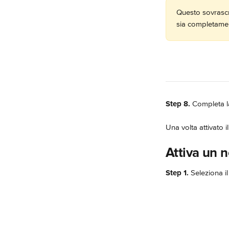
Questo sovrascri
sia completamen
Step 8.
 Completa la
Una volta attivato i
Attiva un 
Step 1.
 Seleziona i