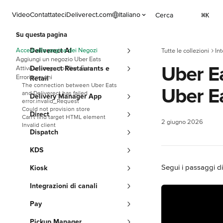
Vai al contenuto principale
Video
Contattateci
Deliverect.com
Italiano
Cerca
⌘
K
Su questa pagina
Accedi alla pagina dei Negozi
Deliverect AI
Tutte le collezioni
Int
Aggiungi un negozio Uber Eats
Uber Ea
Attiva un negozio Uber Eats
Deliverect Restaurants e
Errori comuni
Retail
The connection between Uber Eats
Uber Ea
and Deliverect has failed
Delivery Manager App
error.invalid_Request
Could not provision store
Direct
Can't find target HTML element
2 giugno 2026
Invalid client
Dispatch
KDS
Segui i passaggi di
Kiosk
Integrazioni di canali
Pay
Pickup Manager