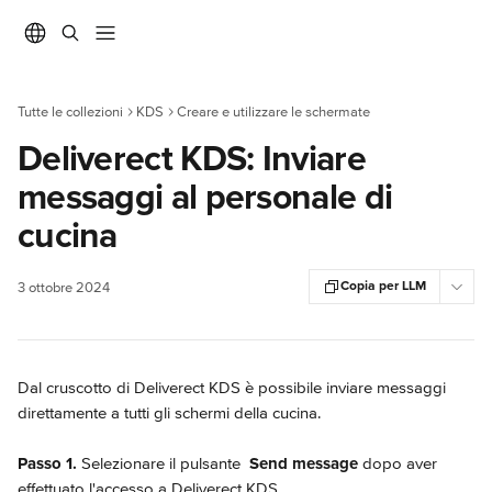
Vai al contenuto principale
Tutte le collezioni
KDS
Creare e utilizzare le schermate
Deliverect KDS: Inviare
messaggi al personale di
cucina
Copia per LLM
3 ottobre 2024
Dal cruscotto di Deliverect KDS è possibile inviare messaggi 
direttamente a tutti gli schermi della cucina.
Passo 1.
 Selezionare il pulsante 
Send message
 dopo aver 
effettuato l'accesso a Deliverect KDS.