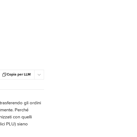
Copia per LLM
trasferendo gli ordini 
almente. Perché 
zzati con quelli 
dici PLU) siano 