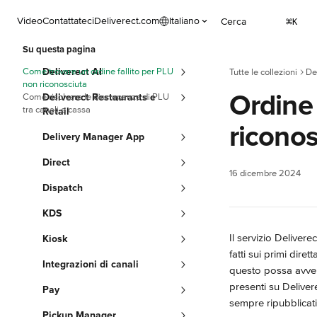
Vai al contenuto principale
Video
Contattateci
Deliverect.com
Italiano
Cerca
⌘
K
Su questa pagina
Come trovare un ordine fallito per PLU
Deliverect AI
Tutte le collezioni
De
non riconosciuta
Ordine 
Come risolvere le discrepanze di PLU
Deliverect Restaurants e
tra canali e cassa
Retail
riconos
Delivery Manager App
Direct
16 dicembre 2024
Dispatch
KDS
Il servizio Delivere
Kiosk
fatti sui primi dir
Integrazioni di canali
questo possa avveni
presenti su Delivere
Pay
sempre ripubblicati
Pickup Manager