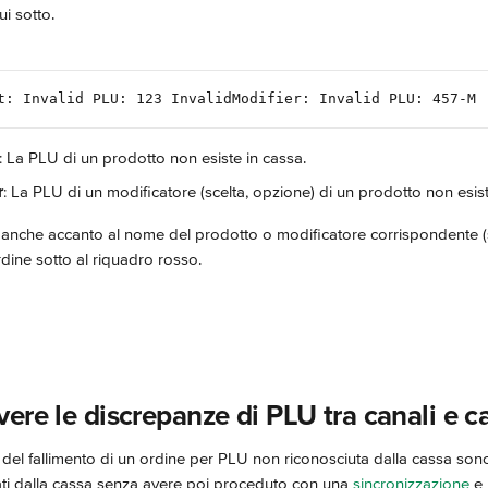
i sotto.
t: Invalid PLU: 123 InvalidModifier: Invalid PLU: 457-M
: La PLU di un prodotto non esiste in cassa.
r
: La PLU di un modificatore (scelta, opzione) di un prodotto non esist
anche accanto al nome del prodotto o modificatore corrispondente (so
rdine sotto al riquadro rosso.
ere le discrepanze di PLU tra canali e c
e del fallimento di un ordine per PLU non riconosciuta dalla cassa son
ati dalla cassa senza avere poi proceduto con una 
sincronizzazione
 e