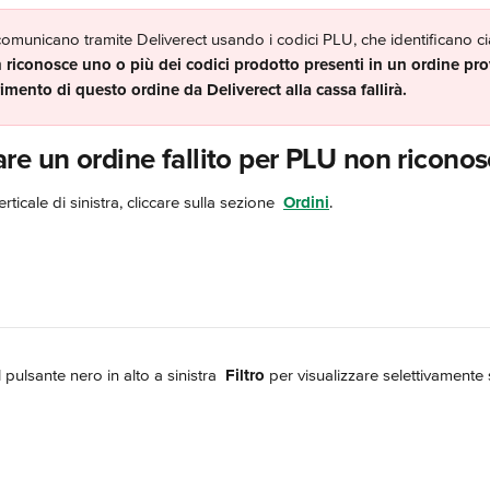
comunicano tramite Deliverect usando i codici PLU, che identificano c
 riconosce uno o più dei codici prodotto presenti in un ordine pro
erimento di questo ordine da Deliverect alla cassa fallirà.
re un ordine fallito per PLU non riconos
ticale di sinistra, cliccare sulla sezione 
Ordini
.
l pulsante nero in alto a sinistra 
Filtro
 per visualizzare selettivamente s