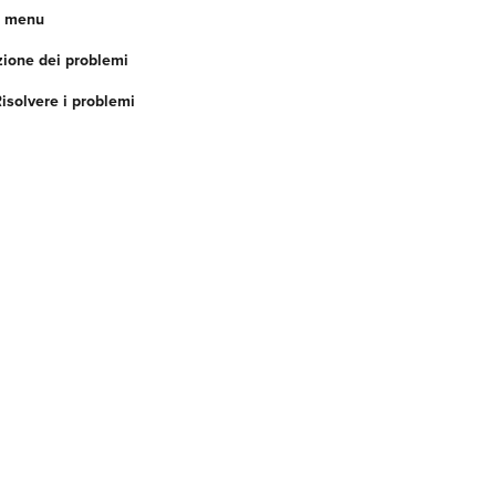
n menu
zione dei problemi
isolvere i problemi