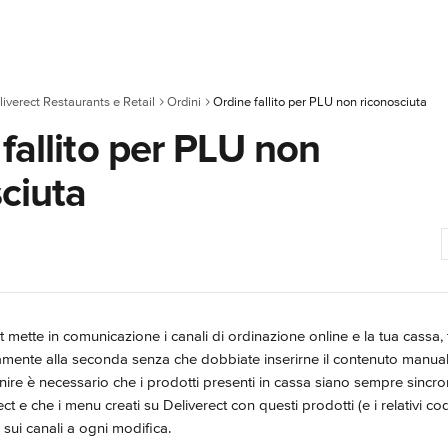
liverect Restaurants e Retail
Ordini
Ordine fallito per PLU non riconosciuta
fallito per PLU non
ciuta
ct mette in comunicazione i canali di ordinazione online e la tua cassa, 
ettamente alla seconda senza che dobbiate inserirne il contenuto manu
re è necessario che i prodotti presenti in cassa siano sempre sincroni
ct e che i menu creati su Deliverect con questi prodotti (e i relativi co
 sui canali a ogni modifica.