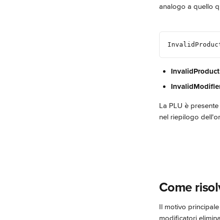
analogo a quello qu
InvalidProduc
InvalidProduct
InvalidModifie
La PLU è presente 
nel riepilogo dell'o
Come risolv
Il motivo principal
modificatori elimin