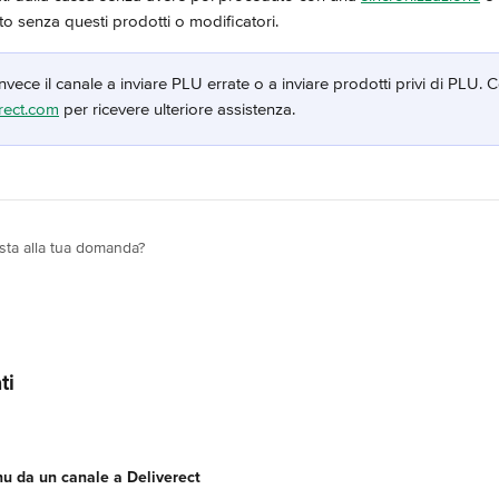
o senza questi prodotti o modificatori.
invece il canale a inviare PLU errate o a inviare prodotti privi di PLU. C
rect.com
 per ricevere ulteriore assistenza.
osta alla tua domanda?
ti
u da un canale a Deliverect