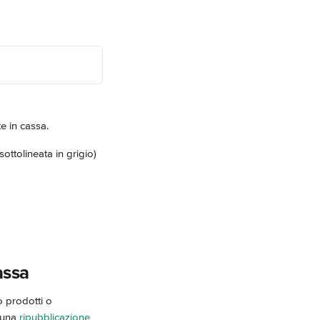
e in cassa.
ttolineata in grigio) 
assa
o prodotti o 
 una 
ripubblicazione