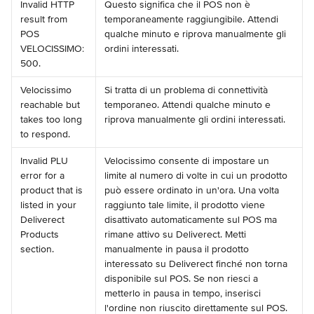
Invalid HTTP 
Questo significa che il POS non è 
result from 
temporaneamente raggiungibile. Attendi 
POS 
qualche minuto e riprova manualmente gli 
VELOCISSIMO: 
ordini interessati.
500.
Velocissimo 
Si tratta di un problema di connettività 
reachable but 
temporaneo. Attendi qualche minuto e 
takes too long 
riprova manualmente gli ordini interessati.
to respond.
Invalid PLU 
Velocissimo consente di impostare un 
error for a 
limite al numero di volte in cui un prodotto 
product that is 
può essere ordinato in un'ora. Una volta 
listed in your 
raggiunto tale limite, il prodotto viene 
Deliverect 
disattivato automaticamente sul POS ma 
Products 
rimane attivo su Deliverect. Metti 
section.
manualmente in pausa il prodotto 
interessato su Deliverect finché non torna 
disponibile sul POS. Se non riesci a 
metterlo in pausa in tempo, inserisci 
l'ordine non riuscito direttamente sul POS.