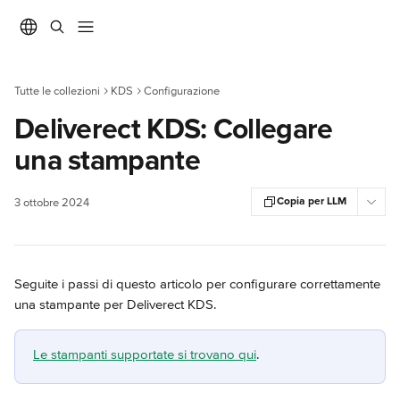
Vai al contenuto principale
Tutte le collezioni
KDS
Configurazione
Deliverect KDS: Collegare
una stampante
Copia per LLM
3 ottobre 2024
Seguite i passi di questo articolo per configurare correttamente 
una stampante per Deliverect KDS.
Le stampanti supportate si trovano qui
.