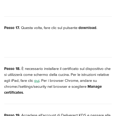
Passo 17. 
Questa volta, fare clic sul pulsante 
download
.
Passo 18.
 È necessario installare il certificato sul dispositivo che 
si utilizzerà come schermo della cucina. Per le istruzioni relative 
agli iPad, fare clic 
qui
. Per i browser Chrome, andare su 
chrome://settings/security nel browser e scegliere 
Manage 
certificates
.
Passo 19
. Accedere all'account di Deliverect KDS e passare alla 