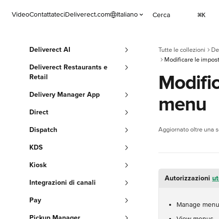
Vai al contenuto principale
Video
Contattateci
Deliverect.com
Italiano
Cerca
⌘
K
Deliverect AI
Tutte le collezioni
De
Modificare le impos
Deliverect Restaurants e
Modific
Retail
Delivery Manager App
menu
Direct
Dispatch
Aggiornato oltre una 
KDS
Kiosk
Autorizzazioni 
ut
Integrazioni di canali
Pay
Manage men
Pickup Manager
View menus