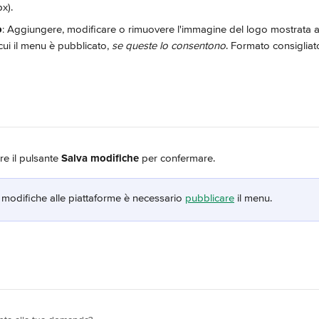
x).
o
: Aggiungere, modificare o rimuovere l'immagine del logo mostrata agl
cui il menu è pubblicato, 
se queste lo consentono
. Formato consigliato
re il pulsante 
Salva modifiche
 per confermare.
 modifiche alle piattaforme è necessario 
pubblicare
 il menu.