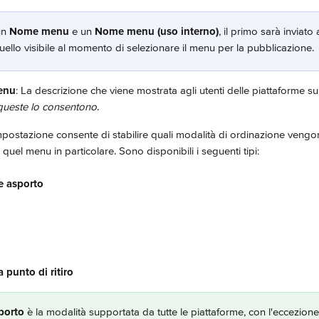
un 
Nome menu 
e un 
Nome menu (uso interno)
, il primo sarà inviato 
ello visibile al momento di selezionare il menu per la pubblicazione. 
enu
: La descrizione che viene mostrata agli utenti delle piattaforme su
queste lo consentono
.
mpostazione consente di stabilire quali modalità di ordinazione vengono
quel menu in particolare. Sono disponibili i seguenti tipi:
e asporto
punto di ritiro
porto
 è la modalità supportata da tutte le piattaforme, con l'eccezion