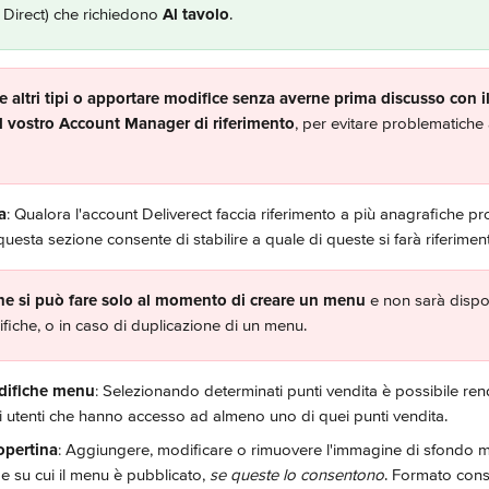
Direct) che richiedono 
Al tavolo
.
 altri tipi o apportare modifice senza averne prima discusso con i
il vostro Account Manager di riferimento
, per evitare problematiche 
a
: Qualora l'account Deliverect faccia riferimento a più anagrafiche p
questa sezione consente di stabilire a quale di queste si farà riferim
ne si può fare solo al momento di creare un menu
 e non sarà dispo
fiche, o in caso di duplicazione di un menu.
odifiche menu
: Selezionando determinati punti vendita è possibile r
gli utenti che hanno accesso ad almeno uno di quei punti vendita.
opertina
: Aggiungere, modificare o rimuovere l'immagine di sfondo mo
e su cui il menu è pubblicato, 
se queste lo consentono
. Formato consi