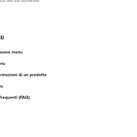
osta alla tua domanda?
ti
nuovo menu
enu
ormazioni di un prodotto
nu
requenti (FAQ)