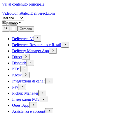
Vai al contenuto principale
Video
Contattateci
Deliverect.com
Italiano
Cerca
⌘
K
Deliverect AI
Deliverect Restaurants e Retail
Delivery Manager App
Direct
Dispatch
KDS
Kiosk
Integrazioni di canali
Pay
Pickup Manager
Integrazioni POS
Quest App
Assistenza e account