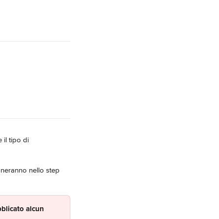
il tipo di 
ioneranno nello step 
blicato alcun 