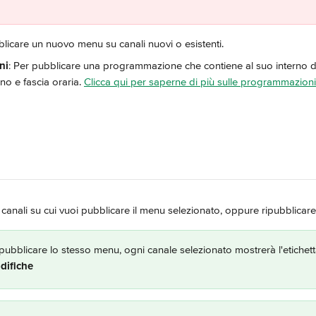
blicare un nuovo menu su canali nuovi o esistenti.
ni
: Per pubblicare una programmazione che contiene al suo interno 
rno e fascia oraria. 
Clicca qui per saperne di più sulle programmazioni
 canali su cui vuoi pubblicare il menu selezionato, oppure ripubblicare
pubblicare lo stesso menu, ogni canale selezionato mostrerà l'etichett
difiche