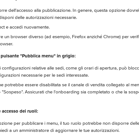
porre dell'accesso alla pubblicazione. In genere, questa opzione dovr
disponi delle autorizzazioni necessarie.
ect e accedi nuovamente.
are un browser diverso (ad esempio, Firefox anziché Chrome) per verif
rowser.
 pulsante "Pubblica menu" in grigio:
configurazioni relative alle sedi, come gli orari di apertura, può blocc
igurazioni necessarie per le sedi interessate.
e potrebbe essere disabilitata se il canale di vendita collegato al men
"Sospeso". Assicurati che l'onboarding sia completato o che la sospe
 accesso dei ruoli:
pzione per pubblicare i menu, il tuo ruolo potrebbe non disporre delle
hiedi a un amministratore di aggiornare le tue autorizzazioni.