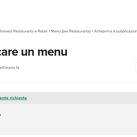
liverect Restaurants e Retail
Menu (per Restaurants)
Anteprima e pubblicazio
care un menu
settimana fa
ente richieste
s