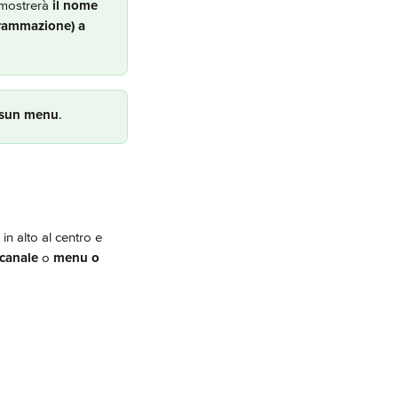
mostrerà 
il nome 
rammazione) a 
sun menu
.
 in alto al centro e 
 canale
 o 
menu o 