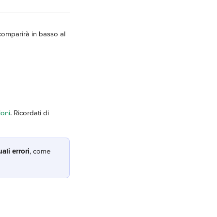
comparirà in basso al 
ioni
. Ricordati di 
ali errori
, come 