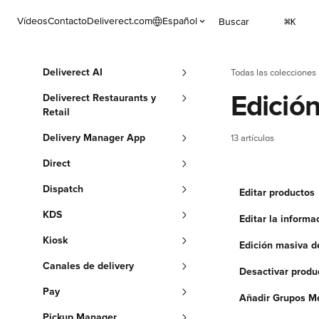
Ir al contenido principal
Vídeos
Contacto
Deliverect.com
Español
Buscar
⌘
K
Deliverect AI
Todas las colecciones
Edició
Deliverect Restaurants y
Retail
Delivery Manager App
13 artículos
Direct
Dispatch
Editar productos
KDS
Editar la informa
Kiosk
Edición masiva d
Canales de delivery
Desactivar produ
Pay
Añadir Grupos Mo
Pickup Manager