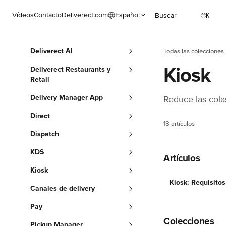
Ir al contenido principal
Vídeos
Contacto
Deliverect.com
Español
Buscar
⌘
K
Deliverect AI
Todas las colecciones
Kiosk
Deliverect Restaurants y
Retail
Delivery Manager App
Reduce las cola
Direct
18 artículos
Dispatch
KDS
Artículos
Kiosk
Kiosk: Requisitos
Canales de delivery
Pay
Colecciones
Pickup Manager