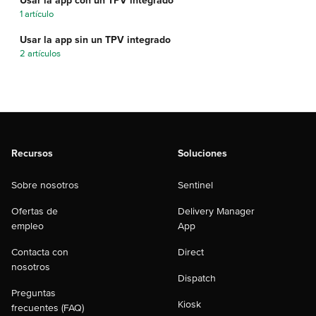
Usar la app con un TPV integrado
1 artículo
Usar la app sin un TPV integrado
2 artículos
Recursos
Soluciones
Sobre nosotros
Sentinel
Ofertas de
Delivery Manager
empleo
App
Contacta con
Direct
nosotros
Dispatch
Preguntas
Kiosk
frecuentes (FAQ)