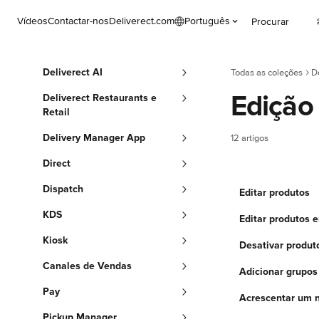
Ir para conteúdo principal
Vídeos
Contactar-nos
Deliverect.com
Português
Procurar
Deliverect AI
Todas as coleções
D
Edição
Deliverect Restaurants e
Retail
Delivery Manager App
12 artigos
Direct
Dispatch
Editar produtos
KDS
Editar produtos
Kiosk
Desativar produt
Canales de Vendas
Adicionar grupos
Pay
Acrescentar um 
Pickup Manager