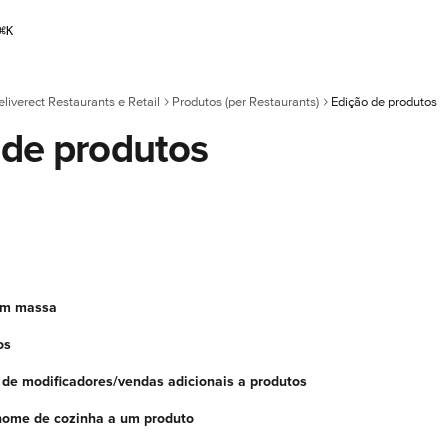
⌘
K
eliverect Restaurants e Retail
Produtos (per Restaurants)
Edição de produtos
 de produtos
 em massa
os
 de modificadores/vendas adicionais a produtos
nome de cozinha a um produto