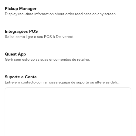
Pickup Manager
Display real-time information about order readiness on any screen.
Integrações POS
Saiba como ligar o seu POS à Deliverect.
Quest App
Gerir sem esforço as suas encomendas de retalho.
Suporte e Conta
Entre em contacto com a nossa equipa de suporte ou altere as definições de conta e faturação.
Ainda não usa o Deliverect?
Fale com um dos nossos especialistas para ver a 
Deliverect em acção e discutir as suas necessidades e 
como podemos ajudar.