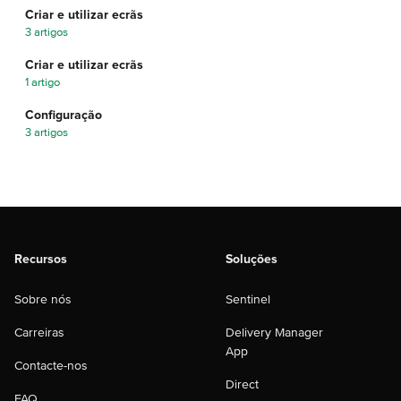
Criar e utilizar ecrãs
3 artigos
Criar e utilizar ecrãs
1 artigo
Configuração
3 artigos
Recursos
Soluções
Sobre nós
Sentinel
Carreiras
Delivery Manager
App
Contacte-nos
Direct
FAQ