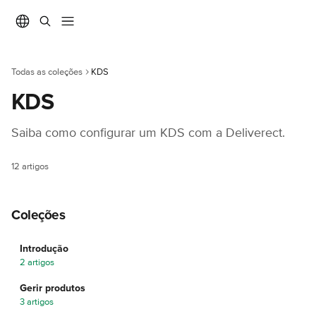
Ir para conteúdo principal
Todas as coleções
KDS
KDS
Saiba como configurar um KDS com a Deliverect.
12 artigos
Coleções
Introdução
2 artigos
Gerir produtos
3 artigos