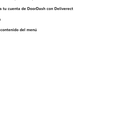
a tu cuenta de DoorDash con Deliverect
s
r contenido del menú