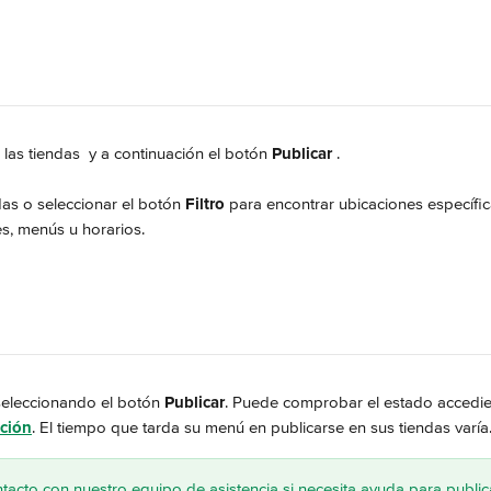
 las tiendas 
 y a continuación el botón 
Publicar 
.
as o seleccionar el botón 
Filtro
 para encontrar ubicaciones específi
es, menús u horarios.
seleccionando el botón 
Publicar
. Puede comprobar el estado accedie
ción
. El tiempo que tarda su menú en publicarse en sus tiendas varía
acto con nuestro equipo de asistencia si necesita ayuda para publi