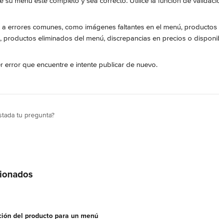
su menú esté completo y sea correcto. Utilice la función de validac
n a errores comunes, como imágenes faltantes en el menú, producto
, productos eliminados del menú, discrepancias en precios o disponib
er error que encuentre e intente publicar de nuevo.
tada tu pregunta?
cionados
ación del producto para un menú