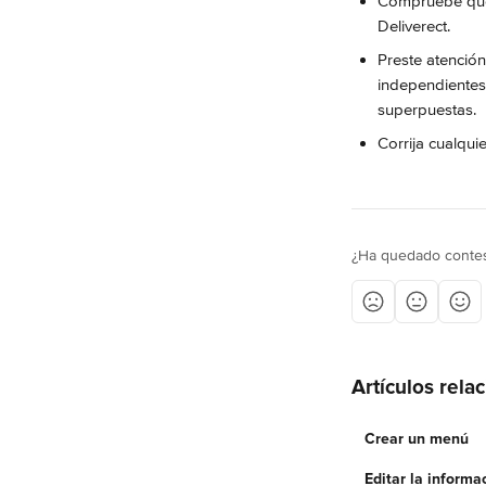
Compruebe que 
Deliverect.
Preste atenció
independientes
superpuestas.
Corrija cualqui
¿Ha quedado contes
Artículos rela
Crear un menú
Editar la inform