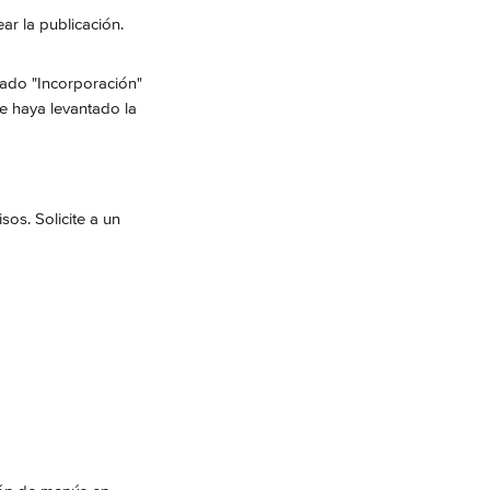
r la publicación. 
tado "Incorporación" 
 haya levantado la 
os. Solicite a un 