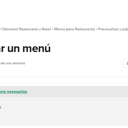
Deliverect Restaurants y Retail
Menús (para Restaurants)
Previsualizar y pu
ar un menú
s de una semana
ario necesarios
s