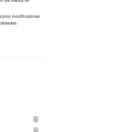
ión de menús en 
s como modificadores 
ilidades 