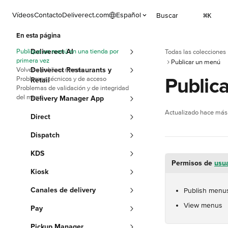
Ir al contenido principal
Vídeos
Contacto
Deliverect.com
Español
Buscar
⌘
K
En esta página
Publique un menú en una tienda por
Deliverect AI
Todas las colecciones
primera vez
Publicar un menú
Volver a publicar menús
Deliverect Restaurants y
Public
Problemas técnicos y de acceso
Retail
Problemas de validación y de integridad
del menú
Delivery Manager App
Actualizado hace má
Direct
Dispatch
KDS
Permisos de 
usu
Kiosk
Canales de delivery
Publish menu
View menus
Pay
Pickup Manager