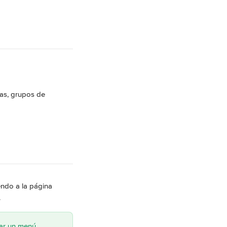
cas, grupos de 
ndo a la página 
.
car un menú.