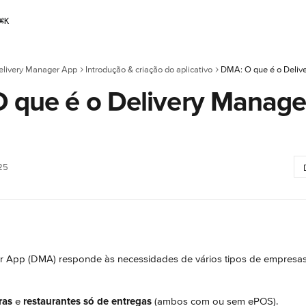
⌘
K
elivery Manager App
Introdução & criação do aplicativo
DMA: O que é o Deliv
 que é o Delivery Manage
25
r App (DMA) responde às necessidades de vários tipos de empresas
ras
 e 
restaurantes só de entregas
 (ambos com ou sem ePOS).