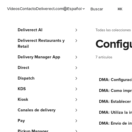
Ir al contenido principal
Vídeos
Contacto
Deliverect.com
Español
Buscar
⌘
K
Deliverect AI
Todas las colecciones
Config
Deliverect Restaurants y
Retail
Delivery Manager App
7 artículos
Direct
Dispatch
DMA: Configuraci
KDS
DMA: Como impri
Kiosk
DMA: Establecer 
Canales de delivery
DMA: Utiliza la i
Pay
DMA: Envío de in
Pickup Manager