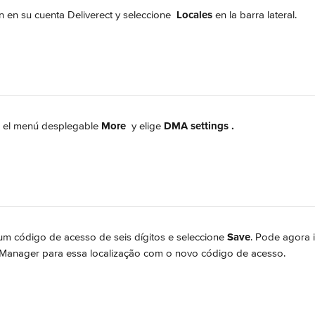
ón en su cuenta Deliverect y seleccione 
Locales
 en la barra lateral.
a el menú desplegable 
More
 y elige 
DMA settings
.
um código de acesso de seis dígitos e seleccione 
Save
. Pode agora i
 Manager para essa localização com o novo código de acesso.