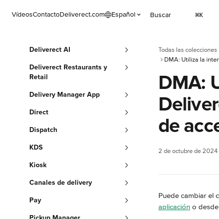
Ir al contenido principal
Vídeos
Contacto
Deliverect.com
Español
Buscar
⌘
K
Deliverect AI
Todas las colecciones
Deliverect Restaurants y
DMA: Ut
Retail
Delivery Manager App
Deliver
Direct
de acc
Dispatch
KDS
2 de octubre de 2024
Kiosk
Canales de delivery
Puede cambiar el c
Pay
aplicación
 o desde 
Pickup Manager