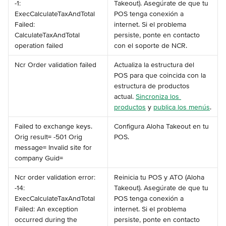
-1: 
Takeout). Asegúrate de que tu 
ExecCalculateTaxAndTotal 
POS tenga conexión a 
Failed: 
internet. Si el problema 
CalculateTaxAndTotal 
persiste, ponte en contacto 
operation failed
con el soporte de NCR.
Ncr Order validation failed
Actualiza la estructura del 
POS para que coincida con la 
estructura de productos 
actual. 
Sincroniza los 
productos
 y 
publica los menús
.
Failed to exchange keys. 
Configura Aloha Takeout en tu 
Orig result= -501 Orig 
POS.
message= Invalid site for 
company Guid=
Ncr order validation error: 
Reinicia tu POS y ATO (Aloha 
-14: 
Takeout). Asegúrate de que tu 
ExecCalculateTaxAndTotal 
POS tenga conexión a 
Failed: An exception 
internet. Si el problema 
occurred during the 
persiste, ponte en contacto 