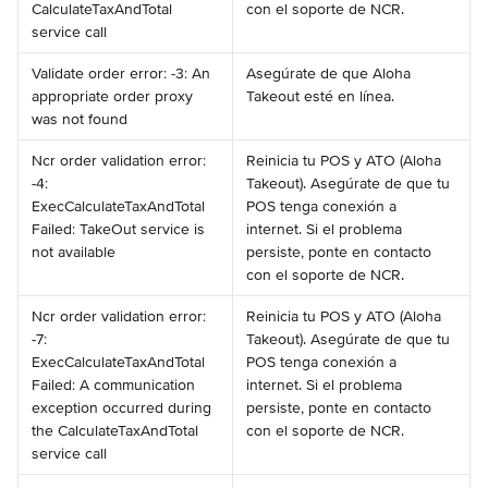
CalculateTaxAndTotal 
con el soporte de NCR.
service call
Validate order error: -3: An 
Asegúrate de que Aloha 
appropriate order proxy 
Takeout esté en línea.
was not found
Ncr order validation error: 
Reinicia tu POS y ATO (Aloha 
-4: 
Takeout). Asegúrate de que tu 
ExecCalculateTaxAndTotal 
POS tenga conexión a 
Failed: TakeOut service is 
internet. Si el problema 
not available
persiste, ponte en contacto 
con el soporte de NCR.
Ncr order validation error: 
Reinicia tu POS y ATO (Aloha 
-7: 
Takeout). Asegúrate de que tu 
ExecCalculateTaxAndTotal 
POS tenga conexión a 
Failed: A communication 
internet. Si el problema 
exception occurred during 
persiste, ponte en contacto 
the CalculateTaxAndTotal 
con el soporte de NCR.
service call