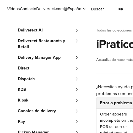
Ir al contenido principal
Vídeos
Contacto
Deliverect.com
Español
Buscar
⌘
K
Deliverect AI
Todas las colecciones
iPratic
Deliverect Restaurants y
Retail
Delivery Manager App
Actualizado hace más
Direct
Dispatch
¿Necesitas ayuda pa
KDS
problemas comune
Kiosk
Error o problema
Canales de delivery
Order appears 
incomplete on the
Pay
POS screen or 
Pickup Manager
printed receipt.