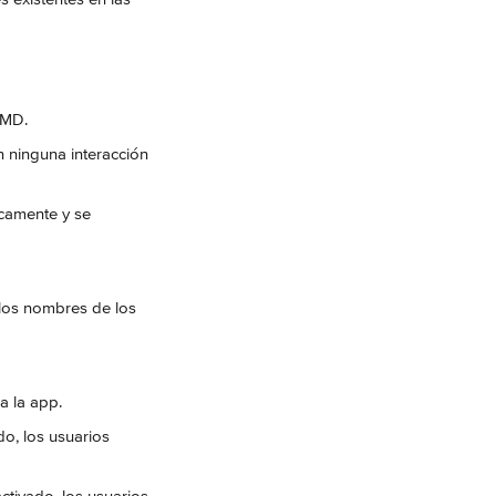
 AMD.
n ninguna interacción 
icamente y se 
 los nombres de los 
a la app.
ado, los usuarios 