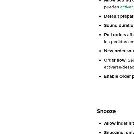
Allow setting
pueden 
activa
Default prepar
Sound duratio
Poll orders aft
los pedidos (en
New order so
Order flow
: Se
activarse/desac
Enable Order 
Snooze
Allow indefini
Snoozing: onl