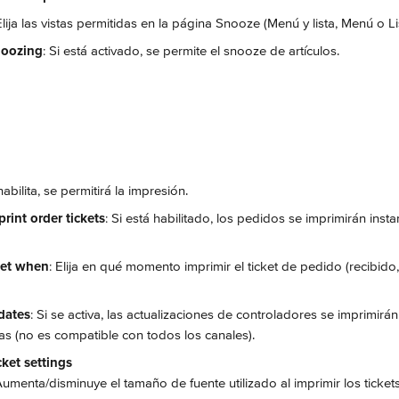
Elija las vistas permitidas en la página Snooze (Menú y lista, Menú o Li
noozing
: Si está activado, se permite el snooze de artículos. 
 habilita, se permitirá la impresión.
rint order tickets
: Si está habilitado, los pedidos se imprimirán ins
cket when
: Elija en qué momento imprimir el ticket de pedido (recibido
pdates
: Si se activa, las actualizaciones de controladores se imprimirá
as (no es compatible con todos los canales).
cket settings
Aumenta/disminuye el tamaño de fuente utilizado al imprimir los tickets