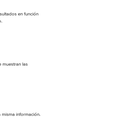
esultados en función 
. 
e muestran las 
la misma información.