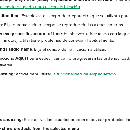
 orange busy mode (delay preparation time) from the DMA
: Si está 
r el modo ocupado para un canal/ubicación
.
ation time
: Establezca el tiempo de preparación que se utilizará para
n
: Elija durante cuánto tiempo se reproducirán las alertas sonoras.
er every specific amount of time
: Establezca la frecuencia con la q
 minutos). Útil si tiene problemas de conexión habitualmente.
unds audio name
: Elija el sonido de notificación a utilizar.
leccione 
Adjust
 para especificar cómo progresarán las órdenes. Ca
tivarse.
packing
: Activar para utilizar 
la funcionalidad de empaquetado
.
te snoozing
: Si se activa, los usuarios pueden snoozear productos i
y show products from the selected menu