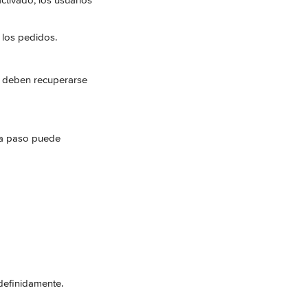
activado, los usuarios 
 los pedidos.
ue deben recuperarse 
da paso puede 
ndefinidamente.