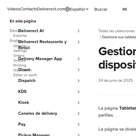
Ir al contenido principal
Vídeos
Contacto
Deliverect.com
Español
Buscar
⌘
K
En esta página
Devices
Deliverect AI
Todas las colecciones
Exportar
Gestione sus tabletas
Profiles
Deliverect Restaurants y
General
Gestion
Retail
Settings
Orders
Delivery Manager App
disposi
Snooze
Printing
Direct
Notification
Editar un perfil
Dispatch
24 de junio de 2025
KDS
Kiosk
La página 
Tableta
Canales de delivery
perfiles.
Pay
La página se divid
Pickup Manager