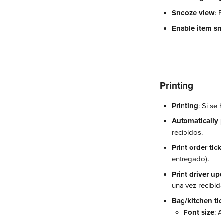
Snooze view
: 
Enable item s
Printing
Printing
: Si se
Automatically p
recibidos.
Print order ti
entregado).
Print driver u
una vez recibid
Bag/kitchen ti
Font size
: 