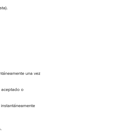
sta).
tantáneamente una vez 
, aceptado o 
n instantáneamente 
.