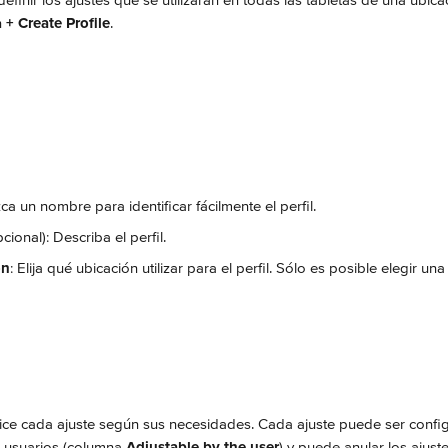
definir los ajustes que se utilizarán en todas las tabletas de una ubica
 
+ Create Profile
.
zca un nombre para identificar fácilmente el perfil.
pcional): Describa el perfil.
on
: Elija qué ubicación utilizar para el perfil. Sólo es posible elegir un
lice cada ajuste según sus necesidades. Cada ajuste puede ser confi
 usuarios (columna 
Adjustable by the user
) y puede anular los ajuste