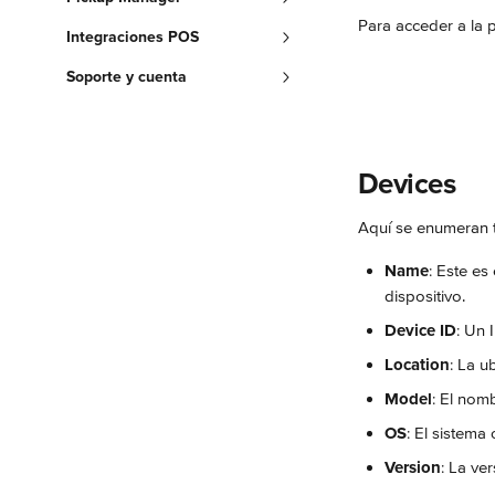
Para acceder a la p
Integraciones POS
Soporte y cuenta
Devices
Aquí se enumeran to
Name
: Este es
dispositivo.
Device ID
: Un 
Location
: La u
Model
: El nom
OS
: El sistema 
Version
: La ve