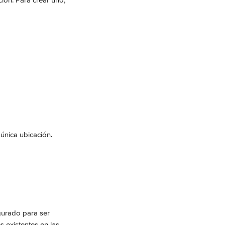
ción. Para crear uno, 
a única ubicación.
gurado para ser 
s existentes en las 