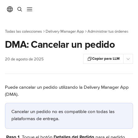
Ir al contenido principal
Todas las colecciones
Delivery Manager App
Administrar tus órdenes
DMA: Cancelar un pedido
Copiar para LLM
20 de agosto de 2025
Puede cancelar un pedido utilizando la Delivery Manager App 
(DMA).
Cancelar un pedido no es compatible con todas las 
plataformas de entrega.
Paso 1. 
Toque el botón 
Detalles del Pedido
 para el pedido 