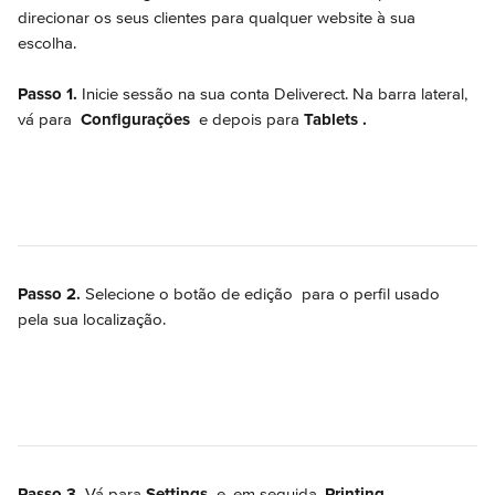
direcionar os seus clientes para qualquer website à sua 
escolha.
Passo 1.
 Inicie sessão na sua conta Deliverect. Na barra lateral, 
vá para 
Configurações
 e depois para 
Tablets
.
Passo 2.
 Selecione o botão de edição 
 para o perfil usado 
pela sua localização.
Passo 3.
 Vá para 
Settings
 e, em seguida, 
Printing
.